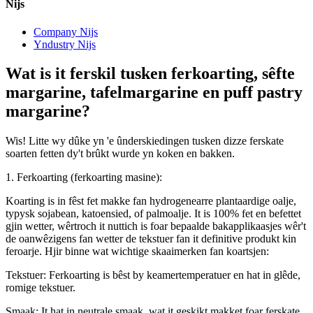
Nijs
Company Nijs
Yndustry Nijs
Wat is it ferskil tusken ferkoarting, sêfte
margarine, tafelmargarine en puff pastry
margarine?
Wis! Litte wy dûke yn 'e ûnderskiedingen tusken dizze ferskate
soarten fetten dy't brûkt wurde yn koken en bakken.
1. Ferkoarting (ferkoarting masine):
Koarting is in fêst fet makke fan hydrogenearre plantaardige oalje,
typysk sojabean, katoensied, of palmoalje. It is 100% fet en befettet
gjin wetter, wêrtroch it nuttich is foar bepaalde bakapplikaasjes wêr't
de oanwêzigens fan wetter de tekstuer fan it definitive produkt kin
feroarje. Hjir binne wat wichtige skaaimerken fan koartsjen:
Tekstuer: Ferkoarting is bêst by keamertemperatuer en hat in glêde,
romige tekstuer.
Smaak: It hat in neutrale smaak, wat it geskikt makket foar ferskate