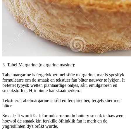
3. Tabel Margarine (margarine masine):
Tabelmargarine is fergelykber mei sêfte margarine, mar is spesifyk
formulearre om de smaak en tekstuer fan bûter nauwer te lykjen. It
befettet typysk wetter, plantaardige oaljes, sâlt, emulgatoren en
smaakstoffen. Hjir binne har skaaimerken:
Tekstuer: Tabelmargarine is sêft en ferspriedber, fergelykber mei
bûter.
Smaak: It wurdt faak formulearre om in buttery smaak te hawwen,
hoewol de smaak kin ferskille ôfhinklik fan it merk en de
yngrediïnten dy't brûkt wurde.