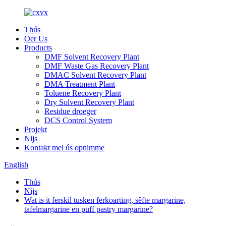
Thús
Oer Us
Products
DMF Solvent Recovery Plant
DMF Waste Gas Recovery Plant
DMAC Solvent Recovery Plant
DMA Treatment Plant
Toluene Recovery Plant
Dry Solvent Recovery Plant
Residue droeger
DCS Control System
Projekt
Nijs
Kontakt mei ús opnimme
English
Thús
Nijs
Wat is it ferskil tusken ferkoarting, sêfte margarine,
tafelmargarine en puff pastry margarine?