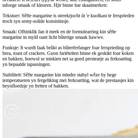
tafoege smaak of kleuren. Hjir binne har skaaimerken:
Tekstuer: Sêfte margarine is streekrjocht út 'e kuolkast te fersprieden
troch syn semy-solide konsistinsje.
Smaak: Ofhinklik fan it merk en de formulearring kin sêfte
margarine in myld oant licht bûterige smaak hawwe.
Funksje: It wurdt faak brûkt as bûterferfanger foar fersprieding op
brea, toast of crackers. Guon fariëteiten binne ek geskikt foar koken
en bakken, hoewol se miskien net sa goed prestearje as ferkoarting
yn bepaalde tapassingen.
Stabiliteit: Sêfte margarine kin minder stabyl wêze by hege
temperatueren yn fergeliking mei ferkoarting, wat de prestaasjes kin
beynfloedzje yn fretten of bakken.