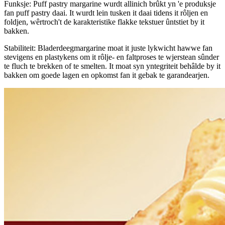
Funksje: Puff pastry margarine wurdt allinich brûkt yn 'e produksje
fan puff pastry daai. It wurdt lein tusken it daai tidens it rôljen en
foldjen, wêrtroch't de karakteristike flakke tekstuer ûntstiet by it
bakken.
Stabiliteit: Bladerdeegmargarine moat it juste lykwicht hawwe fan
stevigens en plastykens om it rôlje- en faltproses te wjerstean sûnder
te fluch te brekken of te smelten. It moat syn yntegriteit behâlde by it
bakken om goede lagen en opkomst fan it gebak te garandearjen.