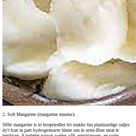
2. Soft Margarine (margarine masine):
Sêfte margarine is in ferspriedber fet makke fan plantaardige oaljes
dy't foar in part hydrogenearre binne om in semi-fêste steat te
berikken. It befettet typysk wetter, sâlt, emulgatoren, en soms