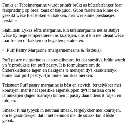
Funksje: Tabelmargarine wurdt primêr brûkt as bûterferfanger foar
fersprieding op brea, toast of bakguod. Guon fariëteiten kinne ek
geskikt wêze foar koken en bakken, mar wer kinne prestaasjes
ferskille.
Stabiliteit: Lykas sêfte margarine, kin tafelmargarine net sa stabyl
wêze by hege temperatueren as koartsjen, dus it kin net ideaal wêze
foar fretten of bakken op hege temperatueren.
4. Puff Pastry Margarine (margarinemasine & rêstbuis):
Puff pastry margarine is in spesjalisearre fet dat spesifyk brûkt wurdt
yn 'e produksje fan puff pastry. It is formulearre om de
ûnderskiedende lagen en flakigens te meitsjen dy't karakteristyk
binne foar puff pastry. Hjir binne har skaaimerken:
Tekstuer: Puff pastry margarine is bêst en stevich, fergelykber mei
koartsjen, mar it hat spesifike eigenskippen dy't it tastean om te
laminearjen (lagen foarmje) binnen it pastry daai tidens it rôljen en
foldjen.
Smaak: It hat typysk in neutraal smaak, fergelykber mei koartsjen,
om te garandearjen dat it net bemuoit mei de smaak fan it lêste
gebak.