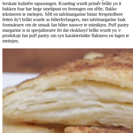
ferskate kulinêre tapassingen. Koarting wurdt primêr brûkt yn it
bakken foar har hege smeltpunt en fermogen om sêfte, flakke
tekstueren te meitsjen. Sêft en tafelmargarine binne ferspriedbere
fetten dy't brûkt wurde as bûterferfangers, mei tafelmargarine faak
formulearre om de smaak fan bûter nauwer te mimikjen. Puff pastry
margarine is in spesjalisearre fet dat eksklusyf brûkt wurdt yn 'e
produksje fan puff pastry om syn karakteristike flakiness en lagen te
meitsjen.